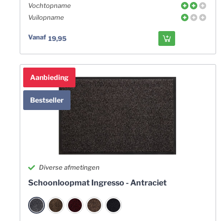
Vochtopname
Vuilopname
Vanaf
19,95
Aanbieding
Bestseller
Bestseller
Diverse afmetingen
Schoonloopmat Ingresso - Antraciet