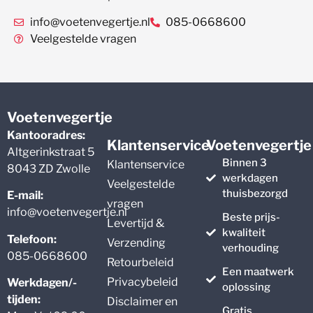
info@voetenvegertje.nl
085-0668600
Veelgestelde vragen
Voetenvegertje
Kantooradres:
Klantenservice
Voetenvegertje
Altgerinkstraat 5
Binnen 3
Klantenservice
8043 ZD Zwolle
werkdagen
Veelgestelde
thuisbezorgd
E-mail:
vragen
info@voetenvegertje.nl
Beste prijs-
Levertijd &
kwaliteit
Telefoon:
Verzending
verhouding
085-0668600
Retourbeleid
Een maatwerk
Privacybeleid
Werkdagen/-
oplossing
tijden:
Disclaimer en
Gratis