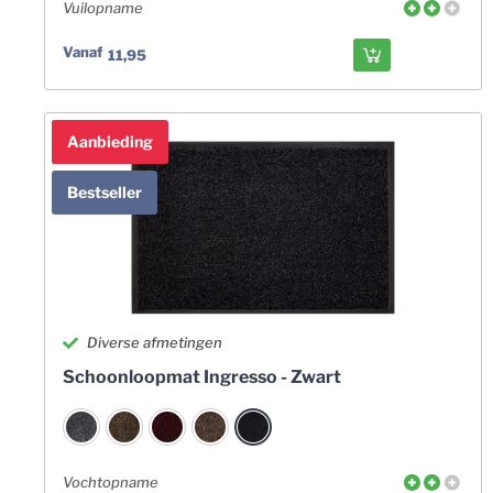
Vuilopname
Vanaf
11,95
Aanbieding
Bestseller
Bestseller
Diverse afmetingen
Schoonloopmat Ingresso - Zwart
Vochtopname