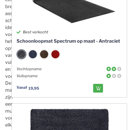
breed
assortiment
schoonloopmatten,
ideaal
Best verkocht
voor
Schoonloopmat Spectrum op maat - Antraciet
het
opvangen
van
vuil
en
Vochtopname
vocht.
Vuilopname
Deze
Vanaf
19,95
matten
zijn
een
must
voor
elk