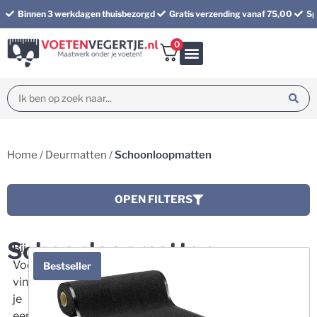
Binnen 3 werkdagen thuisbezorgd
Gratis verzending vanaf 75,00
Sp
0
Bundel korting
Home
/
Deurmatten
/
Schoonloopmatten
OPEN FILTERS
Schoonloopmatten
Bij
Voetenvegertje.nl
Bestseller
vind
je
een