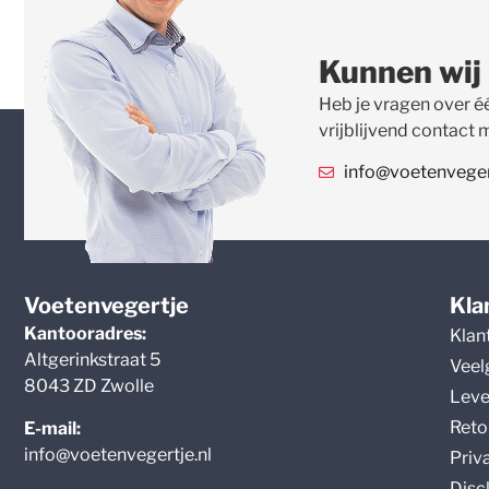
Kunnen wij
Heb je vragen over é
vrijblijvend contact 
info@voetenvegert
Voetenvegertje
Kla
Kantooradres:
Klan
Altgerinkstraat 5
Veel
8043 ZD Zwolle
Leve
Reto
E-mail:
info@voetenvegertje.nl
Priv
Disc