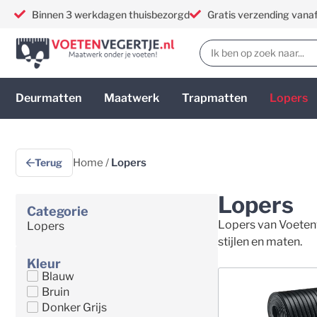
Binnen 3 werkdagen thuisbezorgd
Gratis verzending vana
Deurmatten
Maatwerk
Trapmatten
Lopers
Terug
Home
/
Lopers
Lopers
Categorie
Lopers van Voetenv
Lopers
stijlen en maten.
Kleur
Blauw
Bruin
Donker Grijs