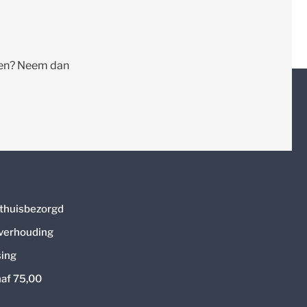
llen? Neem dan
thuisbezorgd
 verhouding
ing
naf 75,00