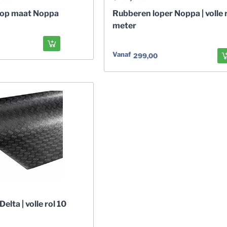
 op maat Noppa
Rubberen loper Noppa | volle r
meter
Vanaf
299,00
elta | volle rol 10