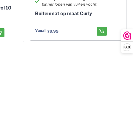
binnenlopen van vuil en vocht
ol 10
Buitenmat op maat Curly
Vanaf
79,95
8,8