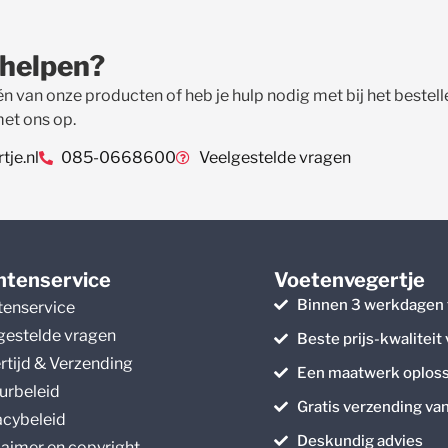
 helpen?
én van onze producten of heb je hulp nodig met bij het beste
met ons op.
je.nl
085-0668600
Veelgestelde vragen
ntenservice
Voetenvegertje
Binnen 3 werkdagen 
tenservice
gestelde vragen
Beste prijs-kwaliteit
rtijd & Verzending
Een maatwerk oploss
urbeleid
Gratis verzending va
acybeleid
Deskundig advies
laimer en copyright