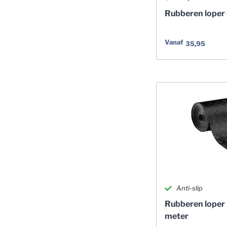
Rubberen loper
Vanaf
35,95
Anti-slip
Rubberen loper D
meter