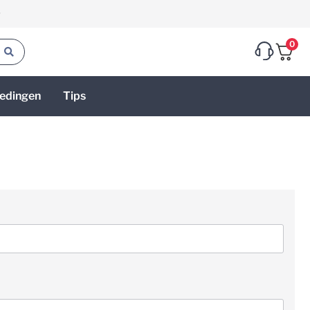
g
0
edingen
Tips