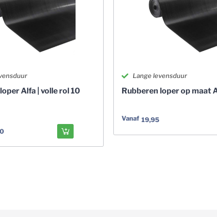
vensduur
Lange levensduur
per Alfa | volle rol 10
Rubberen loper op maat A
Vanaf
19,95
00