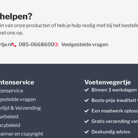
 helpen?
én van onze producten of heb je hulp nodig met bij het beste
met ons op.
je.nl
085-0668600
Veelgestelde vragen
ntenservice
Voetenvegertje
Binnen 3 werkdagen 
tenservice
gestelde vragen
Beste prijs-kwaliteit
rtijd & Verzending
Een maatwerk oploss
urbeleid
Gratis verzending va
acybeleid
Deskundig advies
laimer en copyright