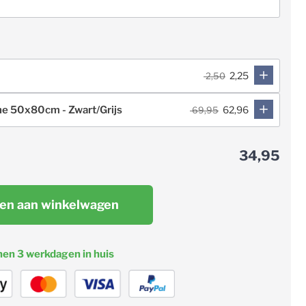
2,25
2,50
ne 50x80cm - Zwart/Grijs
62,96
69,95
34,95
en aan winkelwagen
nen 3 werkdagen in huis