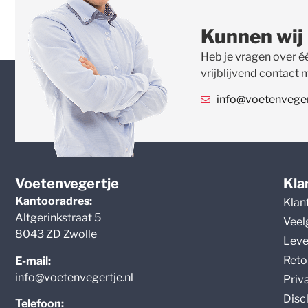
Kunnen wij
Heb je vragen over é
vrijblijvend contact 
info@voetenvegert
Voetenvegertje
Kla
Kantooradres:
Klan
Altgerinkstraat 5
Veel
8043 ZD Zwolle
Leve
Reto
E-mail:
info@voetenvegertje.nl
Priv
Disc
Telefoon: