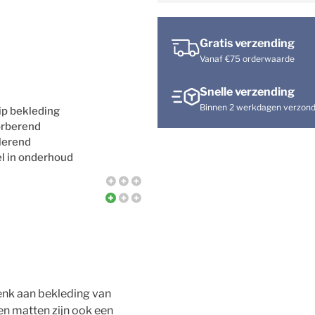
Gratis verzending
Vanaf €75 orderwaarde
Snelle verzending
Binnen 2 werkdagen verzon
lip bekleding
orberend
lerend
l in onderhoud
enk aan bekleding van
en matten zijn ook een