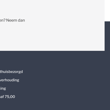
llen? Neem dan
thuisbezorgd
 verhouding
ing
naf 75,00