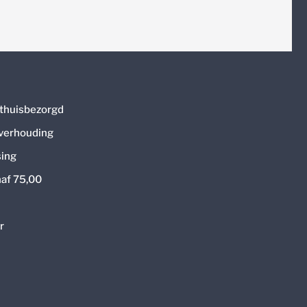
thuisbezorgd
 verhouding
ing
naf 75,00
r