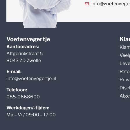
info@voetenvegert
Voetenvegertje
Kla
Kantooradres:
Klan
Altgerinkstraat 5
Veel
8043 ZD Zwolle
Leve
Reto
E-mail:
info@voetenvegertje.nl
Priv
Disc
Telefoon:
Alge
085-0668600
Werkdagen/-tijden:
Ma – Vr / 09:00 – 17:00