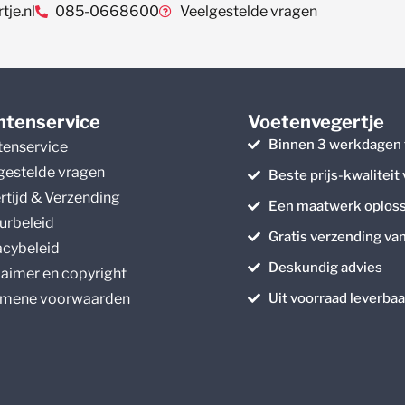
je.nl
085-0668600
Veelgestelde vragen
ntenservice
Voetenvegertje
Binnen 3 werkdagen 
tenservice
gestelde vragen
Beste prijs-kwaliteit
rtijd & Verzending
Een maatwerk oploss
urbeleid
Gratis verzending va
acybeleid
Deskundig advies
laimer en copyright
mene voorwaarden
Uit voorraad leverbaa