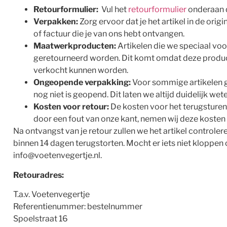
Retourformulier:
Vul het
retourformulier
onderaan d
Verpakken:
Zorg ervoor dat je het artikel in de ori
of factuur die je van ons hebt ontvangen.
Maatwerkproducten:
Artikelen die we speciaal vo
geretourneerd worden. Dit komt omdat deze product
verkocht kunnen worden.
Ongeopende verpakking:
Voor sommige artikelen ge
nog niet is geopend. Dit laten we altijd duidelijk wet
Kosten voor retour:
De kosten voor het terugsturen v
door een fout van onze kant, nemen wij deze kosten
Na ontvangst van je retour zullen we het artikel control
binnen 14 dagen terugstorten. Mocht er iets niet kloppen 
info@voetenvegertje.nl
.
Retouradres:
T.a.v. Voetenvegertje
Referentienummer: bestelnummer
Spoelstraat 16