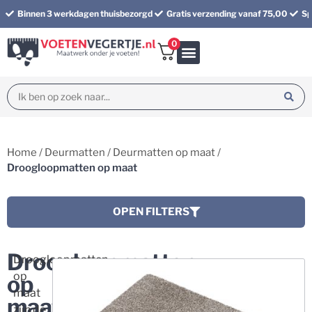
Binnen 3 werkdagen thuisbezorgd
Gratis verzending vanaf 75,00
Sp
0
Bundel korting
Home
/
Deurmatten
/
Deurmatten op maat
/
Droogloopmatten op maat
OPEN FILTERS
Droogloopmatten
Droogloopmatten
op
op
maat
maat
zijn de