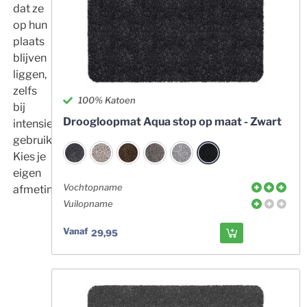
dat ze
op hun
plaats
blijven
liggen,
zelfs
100% Katoen
bij
Droogloopmat Aqua stop op maat - Zwart
intensief
gebruik.
Kies je
eigen
Vochtopname
afmeting!
Vuilopname
Vanaf
29,95