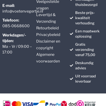
Veelgestelde
thuisbezorgd
E-mail:
vragen
info@voetenvegertje.nl
Beste prijs-
Levertijd &
kwaliteit
Telefoon:
Verzending
verhouding
085-0668600
Retourbeleid
Een maatwerk
Privacybeleid
Werkdagen/-
oplossing
tijden:
Disclaimer en
Gratis
Ma – Vr / 09:00 –
copyright
verzending
17:00
Algemene
vanaf 75,00
voorwaarden
Deskundig
advies
Uit voorraad
leverbaar