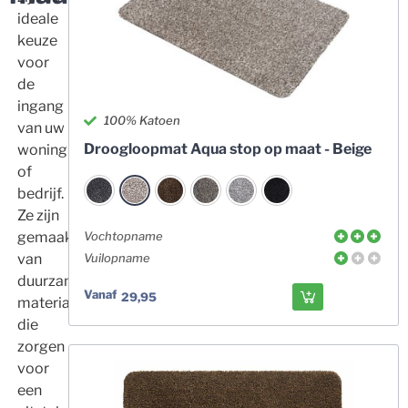
ideale
keuze
voor
de
ingang
100% Katoen
van uw
Droogloopmat Aqua stop op maat - Beige
woning
of
bedrijf.
Ze zijn
gemaakt
Vochtopname
van
Vuilopname
duurzame
Vanaf
29,95
materialen
die
zorgen
voor
een