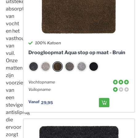
uitstekende
absorptie
van
vocht
en het
vasthouden
100% Katoen
van
Droogloopmat Aqua stop op maat - Bruin
vuil.
Onze
matten
zijn
Vochtopname
voorzien
Vuilopname
van
een
Vanaf
29,95
stevige
antisliprug
die
ervoor
zorgt