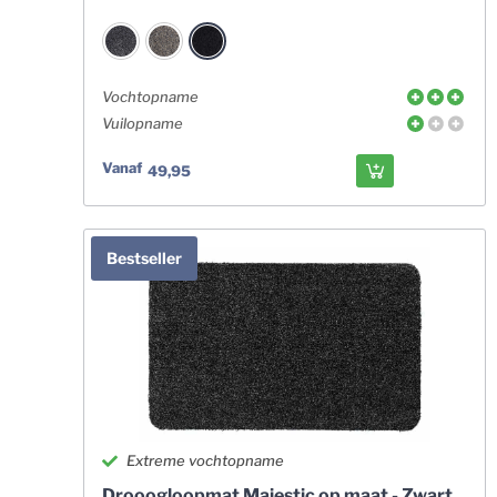
Vochtopname
Vuilopname
Vanaf
49,95
Bestseller
Extreme vochtopname
Drooogloopmat Majestic op maat - Zwart