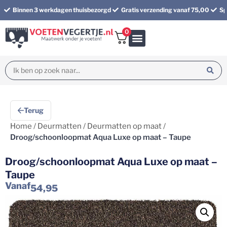
Binnen 3 werkdagen thuisbezorgd
Gratis verzending vanaf 75,00
Sp
0
Bundel korting
Terug
Home
/
Deurmatten
/
Deurmatten op maat
/
Droog/schoonloopmat Aqua Luxe op maat – Taupe
Droog/schoonloopmat Aqua Luxe op maat –
Taupe
Vanaf
54,95