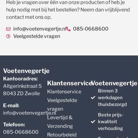
Heb je vragen over één van onze producten of heb je
hulp nodig met bij het bestellen? Neem dan vrijblijvend
contact met ons op.
info@voetenvegertje.nl
085-0668600
Veelgestelde vragen
Voetenvegertje
Kantooradres:
Klantenservice
Voetenvegertje
Altgerinkstraat 5
Binnen 3
Klantenservice
8043 ZD Zwolle
werkdagen
Veelgestelde
thuisbezorgd
E-mail:
vragen
info@voetenvegertje.nl
Beste prijs-
Levertijd &
kwaliteit
Telefoon:
Verzending
verhouding
085-0668600
Retourbeleid