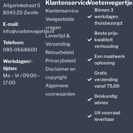
Klantenservice
Voetenvegertje
Altgerinkstraat 5
Binnen 3
Klantenservice
8043 ZD Zwolle
werkdagen
Veelgestelde
thuisbezorgd
E-mail:
vragen
info@voetenvegertje.nl
Beste prijs-
Levertijd &
kwaliteit
Telefoon:
Verzending
verhouding
085-0668600
Retourbeleid
Een maatwerk
Privacybeleid
Werkdagen/-
oplossing
tijden:
Disclaimer en
Gratis
Ma – Vr / 09:00 –
copyright
verzending
17:00
Algemene
vanaf 75,00
voorwaarden
Deskundig
advies
Uit voorraad
leverbaar