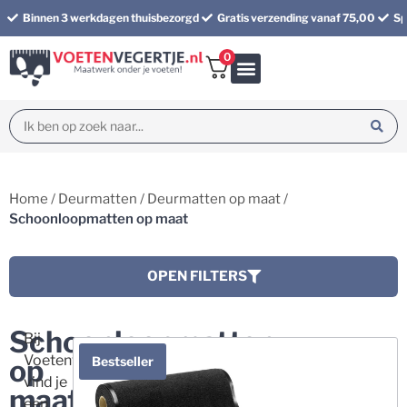
Binnen 3 werkdagen thuisbezorgd
Gratis verzending vanaf 75,00
Sp
0
Bundel korting
Home
/
Deurmatten
/
Deurmatten op maat
/
Schoonloopmatten op maat
OPEN FILTERS
Schoonloopmatten
Bij
Voetenvegertje.nl
op
Bestseller
vind je
maat
een