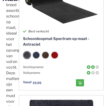
breed
assortiment
schoonloopmatten
op
maat,
Best verkocht
ideaal
Schoonloopmat Spectrum op maat -
voor
Antraciet
het
opvangen
van
vuil en
vocht.
Vochtopname
Deze
Vuilopname
matten
Vanaf
19,95
zijn
een
must
voor