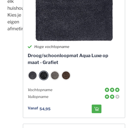
elk
huishouden.
Kies je
eigen
afmeting!
Hoge vochtopname
Droog/schoonloopmat Aqua Luxe op
maat - Grafiet
Vochtopname
Vuilopname
Vanaf
54,95