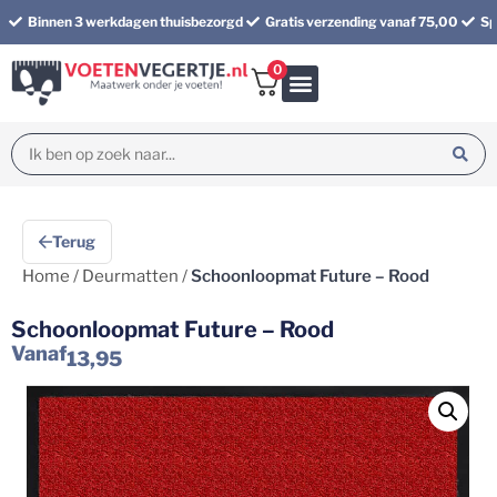
Binnen 3 werkdagen thuisbezorgd
Gratis verzending vanaf 75,00
Sp
0
Bundel korting
Terug
Home
/
Deurmatten
/
Schoonloopmat Future – Rood
Schoonloopmat Future – Rood
Vanaf
13,95