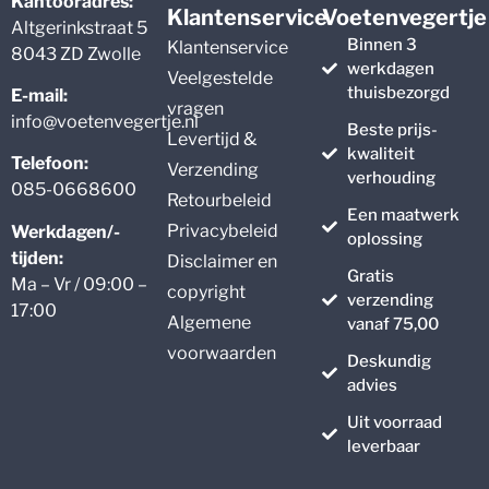
Kantooradres:
Klantenservice
Voetenvegertje
Altgerinkstraat 5
Binnen 3
Klantenservice
8043 ZD Zwolle
werkdagen
Veelgestelde
thuisbezorgd
E-mail:
vragen
info@voetenvegertje.nl
Beste prijs-
Levertijd &
kwaliteit
Telefoon:
Verzending
verhouding
085-0668600
Retourbeleid
Een maatwerk
Privacybeleid
Werkdagen/-
oplossing
tijden:
Disclaimer en
Gratis
Ma – Vr / 09:00 –
copyright
verzending
17:00
Algemene
vanaf 75,00
voorwaarden
Deskundig
advies
Uit voorraad
leverbaar