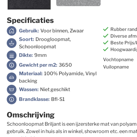
Specificaties
Rubber rand 
Gebruik:
Voor binnen, Zwaar
Diverse afm
Soort:
Droogloopmat,
Beste Prijs
Schoonloopmat
Hoogwaardig
Dikte:
9mm
Vochtopname
Gewicht per m2:
3650
Vuilopname
Materiaal:
100% Polyamide, Vinyl
backing
Wassen:
Niet geschikt
Brandklasse:
Bfl-S1
Omschrijving
Schoonloopmat Briljant is een ijzersterke mat van polyami
gebruik. Zowel in huis als in winkel, showroom etc. een mat