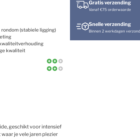
Gratis verzending
Vanaf €75 orderwaarde
Snelle verzending
rondom (stabiele ligging)
Binnen 2 werkdagen verzon
eting
/kwaliteitverhouding
e kwaliteit
de, geschikt voor intensief
 waar je vele jaren plezier