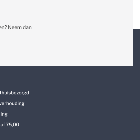
llen? Neem dan
thuisbezorgd
 verhouding
ing
naf 75,00