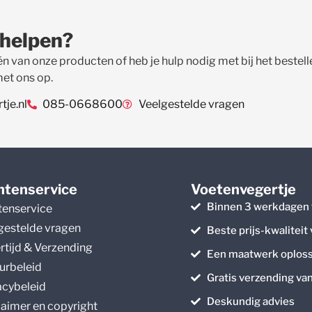
 helpen?
én van onze producten of heb je hulp nodig met bij het beste
met ons op.
je.nl
085-0668600
Veelgestelde vragen
ntenservice
Voetenvegertje
Binnen 3 werkdagen 
tenservice
gestelde vragen
Beste prijs-kwaliteit
rtijd & Verzending
Een maatwerk oploss
urbeleid
Gratis verzending va
acybeleid
Deskundig advies
laimer en copyright