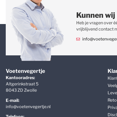
Kunnen wij
Heb je vragen over é
vrijblijvend contact 
info@voetenvegert
Voetenvegertje
Kla
Kantooradres:
Klan
Altgerinkstraat 5
Veel
8043 ZD Zwolle
Leve
Reto
E-mail:
info@voetenvegertje.nl
Priv
Disc
Telefoon: