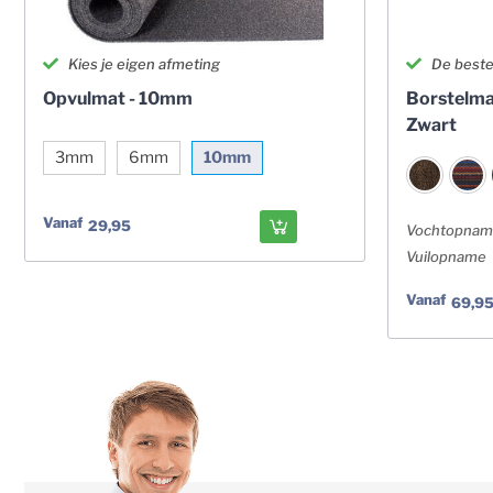
Kies je eigen afmeting
De beste
Opvulmat - 10mm
Borstelma
Zwart
3mm
6mm
10mm
Vanaf
29,95
Vochtopna
Vuilopname
Vanaf
69,9