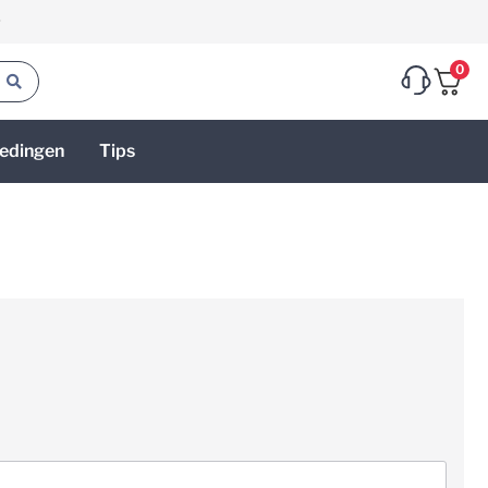
g
0
edingen
Tips