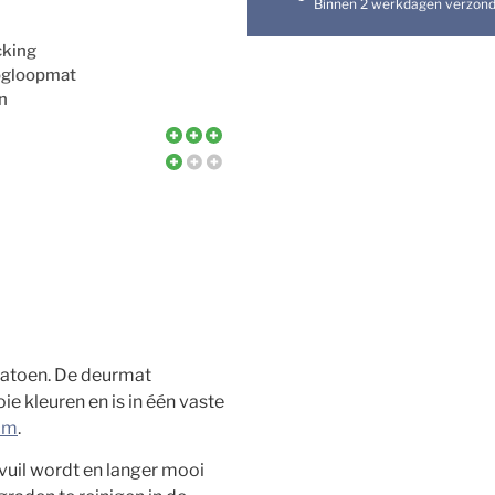
Binnen 2 werkdagen verzon
cking
ogloopmat
n
atoen. De deurmat
 kleuren en is in één vaste
 cm
.
vuil wordt en langer mooi