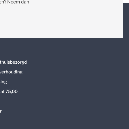
llen? Neem dan
thuisbezorgd
 verhouding
ing
naf 75,00
r