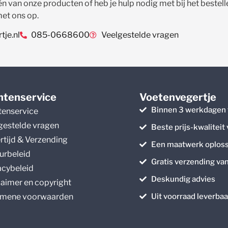
én van onze producten of heb je hulp nodig met bij het beste
met ons op.
je.nl
085-0668600
Veelgestelde vragen
ntenservice
Voetenvegertje
Binnen 3 werkdagen 
tenservice
gestelde vragen
Beste prijs-kwaliteit
rtijd & Verzending
Een maatwerk oploss
urbeleid
Gratis verzending va
acybeleid
Deskundig advies
laimer en copyright
mene voorwaarden
Uit voorraad leverbaa