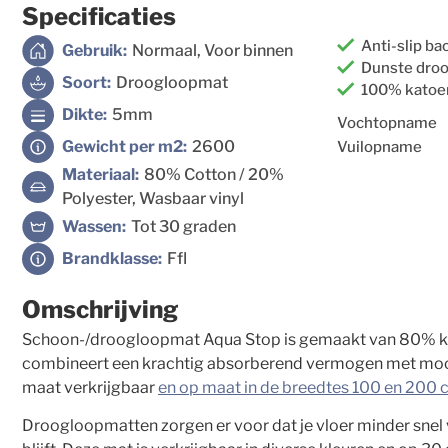
Specificaties
Anti-slip ba
Gebruik:
Normaal, Voor binnen
Dunste dro
Soort:
Droogloopmat
100% katoe
Dikte:
5mm
Vochtopname
Gewicht per m2:
2600
Vuilopname
Materiaal:
80% Cotton / 20%
Polyester, Wasbaar vinyl
Wassen:
Tot 30 graden
Brandklasse:
Ffl
Omschrijving
Schoon-/droogloopmat Aqua Stop is gemaakt van 80% k
combineert een krachtig absorberend vermogen met mooie
maat verkrijgbaar
en op maat in de breedtes 100 en 200
Droogloopmatten zorgen er voor dat je vloer minder snel 