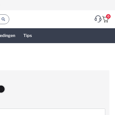
g
0
edingen
Tips