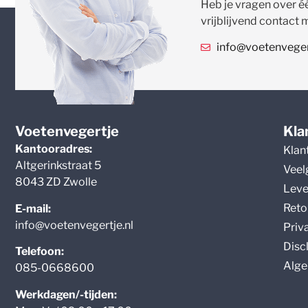
Heb je vragen over é
vrijblijvend contact 
info@voetenvegert
Voetenvegertje
Kla
Kantooradres:
Klan
Altgerinkstraat 5
Veel
8043 ZD Zwolle
Leve
Reto
E-mail:
info@voetenvegertje.nl
Priv
Disc
Telefoon:
Alge
085-0668600
Werkdagen/-tijden: