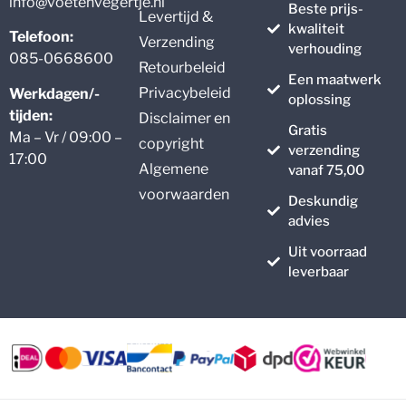
info@voetenvegertje.nl
Beste prijs-
Levertijd &
kwaliteit
Telefoon:
Verzending
verhouding
085-0668600
Retourbeleid
Een maatwerk
Privacybeleid
Werkdagen/-
oplossing
tijden:
Disclaimer en
Gratis
Ma – Vr / 09:00 –
copyright
verzending
17:00
Algemene
vanaf 75,00
voorwaarden
Deskundig
advies
Uit voorraad
leverbaar