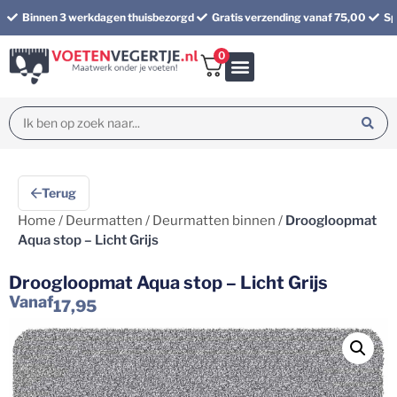
Binnen 3 werkdagen thuisbezorgd
Gratis verzending vanaf 75,00
Sp
0
Bundel korting
Terug
Home
/
Deurmatten
/
Deurmatten binnen
/
Droogloopmat
Aqua stop – Licht Grijs
Droogloopmat Aqua stop – Licht Grijs
Vanaf
17,95