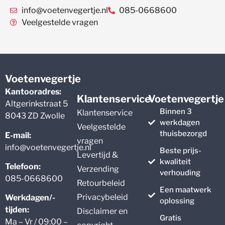
info@voetenvegertje.nl
085-0668600
Veelgestelde vragen
Voetenvegertje
Kantooradres:
Klantenservice
Voetenvegertje
Altgerinkstraat 5
Binnen 3
Klantenservice
8043 ZD Zwolle
werkdagen
Veelgestelde
thuisbezorgd
E-mail:
vragen
info@voetenvegertje.nl
Beste prijs-
Levertijd &
kwaliteit
Telefoon:
Verzending
verhouding
085-0668600
Retourbeleid
Een maatwerk
Privacybeleid
Werkdagen/-
oplossing
tijden:
Disclaimer en
Gratis
Ma – Vr / 09:00 –