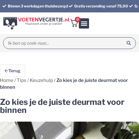
Binnen 3 werkdagen thuisbezorgd
Gratis verzending vanaf 75,00
Sp
0
Bundel korting
Terug
Home
/
Tips
/
Keuzehulp
/
Zo kies je de juiste deurmat voor
binnen
Zo kies je de juiste deurmat voor
binnen