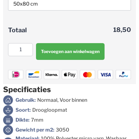
18,50
Totaal
Toevoegen aan winkelwagen
Specificaties
Gebruik:
Normaal, Voor binnen
Soort:
Droogloopmat
Dikte:
7mm
Gewicht per m2:
3050
Materiaal:
100% Polyester micro yarn, Wasbaar