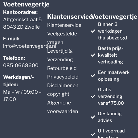
Voetenvegertje
Kantooradres:
Klantenservice
Voetenvegertje
Altgerinkstraat 5
Binnen 3
Klantenservice
8043 ZD Zwolle
werkdagen
Veelgestelde
thuisbezorgd
E-mail:
vragen
info@voetenvegertje.nl
Beste prijs-
Levertijd &
kwaliteit
Telefoon:
Verzending
verhouding
085-0668600
Retourbeleid
Een maatwerk
Privacybeleid
Werkdagen/-
oplossing
tijden:
Disclaimer en
Gratis
Ma – Vr / 09:00 –
copyright
verzending
17:00
Algemene
vanaf 75,00
voorwaarden
Deskundig
advies
Uit voorraad
leverbaar