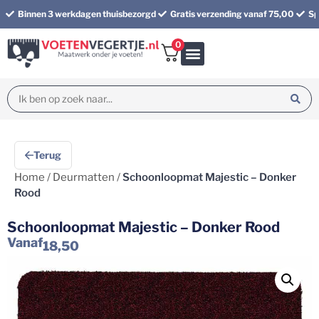
Binnen 3 werkdagen thuisbezorgd
Gratis verzending vanaf 75,00
Sp
0
Bundel korting
Terug
Home
/
Deurmatten
/
Schoonloopmat Majestic – Donker
Rood
Schoonloopmat Majestic – Donker Rood
Vanaf
18,50