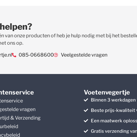
 helpen?
én van onze producten of heb je hulp nodig met bij het beste
met ons op.
je.nl
085-0668600
Veelgestelde vragen
ntenservice
Voetenvegertje
Binnen 3 werkdagen 
tenservice
gestelde vragen
Beste prijs-kwaliteit
rtijd & Verzending
Een maatwerk oploss
urbeleid
Gratis verzending va
acybeleid