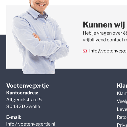
Kunnen wij
Heb je vragen over é
vrijblijvend contact 
info@voetenvegert
Voetenvegertje
Kla
Kantooradres:
Klan
Altgerinkstraat 5
Veel
8043 ZD Zwolle
Leve
Reto
E-mail:
info@voetenvegertje.nl
Priv