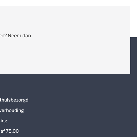
llen? Neem dan
thuisbezorgd
 verhouding
ing
naf 75,00