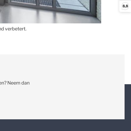
8,8
nd verbetert.
llen? Neem dan