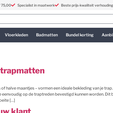
f 75,00
Specialist in maatwerk
Beste prijs-kwaliteit verhoudin
Vloerkleden
Badmatten
Bundel korting
Aanbi
 trapmatten
of halve maantjes – vormen een ideale bekleding van je trap
eenvoudig op de traptreden bevestigd kunnen worden. Dit bes
oeite […]
 uw klant