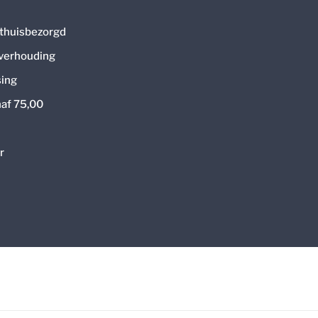
thuisbezorgd
 verhouding
ing
naf 75,00
r