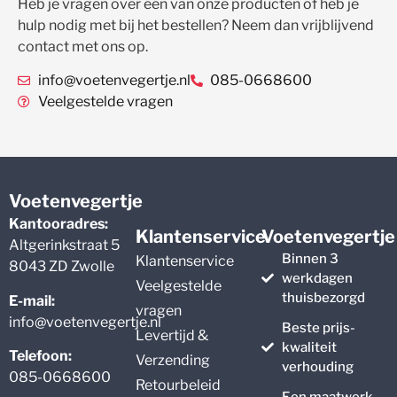
Heb je vragen over één van onze producten of heb je
hulp nodig met bij het bestellen? Neem dan vrijblijvend
contact met ons op.
info@voetenvegertje.nl
085-0668600
Veelgestelde vragen
Voetenvegertje
Kantooradres:
Klantenservice
Voetenvegertje
Altgerinkstraat 5
Binnen 3
Klantenservice
8043 ZD Zwolle
werkdagen
Veelgestelde
thuisbezorgd
E-mail:
vragen
info@voetenvegertje.nl
Beste prijs-
Levertijd &
kwaliteit
Telefoon:
Verzending
verhouding
085-0668600
Retourbeleid