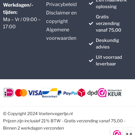
Een maatwerk
Privacybeleid
Werkdagen/-
oplossing
tijden:
Disclaimer en
Gratis
Ma – Vr / 09:00 –
copyright
verzending
17:00
Algemene
vanaf 75,00
voorwaarden
Deskundig
advies
Uit voorraad
leverbaar
© Copyright 2024 Voetenvegertje.nl
Prijzen zijn inclusief 21% BTW - Gratis verzending vanaf 75,00 -
Binnen 2 werkdagen verzonden
8,8