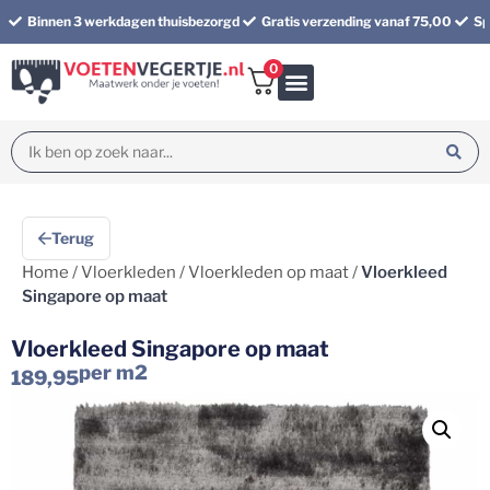
Binnen 3 werkdagen thuisbezorgd
Gratis verzending vanaf 75,00
Sp
0
Bundel korting
Terug
Home
/
Vloerkleden
/
Vloerkleden op maat
/
Vloerkleed
Singapore op maat
Vloerkleed Singapore op maat
per m2
189,95