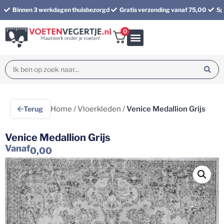
Binnen 3 werkdagen thuisbezorgd
Gratis verzending vanaf 75,00
Sp
0
Bundel korting
Terug
Home
/
Vloerkleden
/
Venice Medallion Grijs
Venice Medallion Grijs
Vanaf
0,00