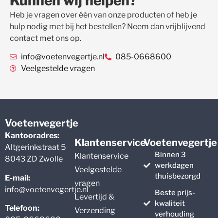
Kunnen wij helpen?
Heb je vragen over één van onze producten of heb je
hulp nodig met bij het bestellen? Neem dan vrijblijvend
contact met ons op.
info@voetenvegertje.nl
085-0668600
Veelgestelde vragen
Voetenvegertje
Kantooradres:
Klantenservice
Voetenvegertje
Altgerinkstraat 5
Binnen 3
Klantenservice
8043 ZD Zwolle
werkdagen
Veelgestelde
thuisbezorgd
E-mail:
vragen
info@voetenvegertje.nl
Beste prijs-
Levertijd &
kwaliteit
Telefoon:
Verzending
verhouding