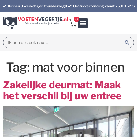
Binnen 3 werkdagen thuisbezorgd
Gratis verzending vanaf 75,00
Sp
0
Bundel korting
Tag:
mat voor binnen
Zakelijke deurmat: Maak
het verschil bij uw entree