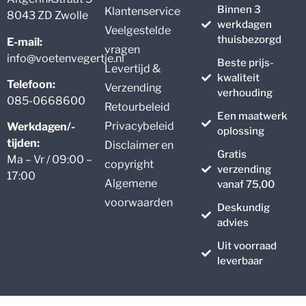
Binnen 3
Klantenservice
8043 ZD Zwolle
werkdagen
Veelgestelde
thuisbezorgd
E-mail:
vragen
info@voetenvegertje.nl
Beste prijs-
Levertijd &
kwaliteit
Telefoon:
Verzending
verhouding
085-0668600
Retourbeleid
Een maatwerk
Privacybeleid
Werkdagen/-
oplossing
tijden:
Disclaimer en
Gratis
Ma – Vr / 09:00 –
copyright
verzending
17:00
Algemene
vanaf 75,00
voorwaarden
Deskundig
advies
Uit voorraad
leverbaar