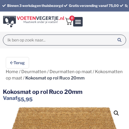
Binnen 3 werkdagen thuisbezorgd
Gratis verzending vanaf 75,00
Sp
0
Bundel korting
Terug
Home
/
Deurmatten
/
Deurmatten op maat
/
Kokosmatten
op maat
/
Kokosmat op rol Ruco 20mm
Kokosmat op rol Ruco 20mm
Vanaf
55,95