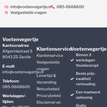
info@voetenvegertje.nl
085-0668600
Veelgestelde vragen
Voetenvegertje
Kantooradres:
Klantenservice
Voetenvegertje
Altgerinkstraat 5
Binnen 3
Klantenservice
8043 ZD Zwolle
werkdagen
Veelgestelde
thuisbezorgd
E-mail:
vragen
info@voetenvegertje.nl
Beste prijs-
Levertijd &
kwaliteit
Telefoon:
Verzending
verhouding
085-0668600
Retourbeleid
Een maatwerk
Privacybeleid
Werkdagen/-
oplossing
tijden:
Disclaimer en
Gratis