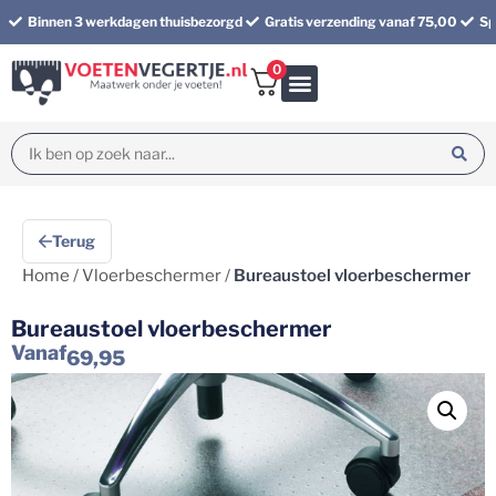
Binnen 3 werkdagen thuisbezorgd
Gratis verzending vanaf 75,00
Sp
0
Bundel korting
Terug
Home
/
Vloerbeschermer
/
Bureaustoel vloerbeschermer
Bureaustoel vloerbeschermer
Vanaf
69,95