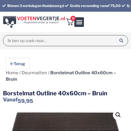
Binnen 3 werkdagen thuisbezorgd
Gratis verzending vanaf 75,00
Sp
0
Bundel korting
Terug
Home
/
Deurmatten
/
Borstelmat Outline 40x60cm –
Bruin
Borstelmat Outline 40x60cm – Bruin
Vanaf
59,95