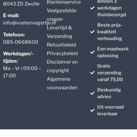
Binnen 3
Klantenservice
8043 ZD Zwolle
werkdagen
Veelgestelde
thuisbezorgd
E-mail:
vragen
info@voetenvegertje.nl
Beste prijs-
Levertijd &
kwaliteit
Telefoon:
Verzending
verhouding
085-0668600
Retourbeleid
Een maatwerk
Privacybeleid
Werkdagen/-
oplossing
tijden:
Disclaimer en
Gratis
Ma – Vr / 09:00 –
copyright
verzending
17:00
Algemene
vanaf 75,00
voorwaarden
Deskundig
advies
Uit voorraad
leverbaar