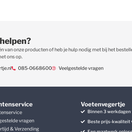
 helpen?
én van onze producten of heb je hulp nodig met bij het beste
met ons op.
je.nl
085-0668600
Veelgestelde vragen
ntenservice
Voetenvegertje
Binnen 3 werkdagen 
tenservice
gestelde vragen
Beste prijs-kwaliteit
rtijd & Verzending
Een maatwerk oploss