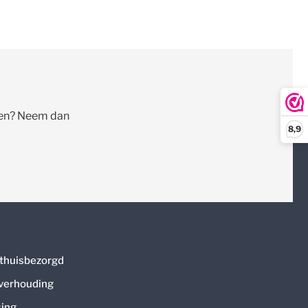
llen? Neem dan
8,9
thuisbezorgd
 verhouding
ing