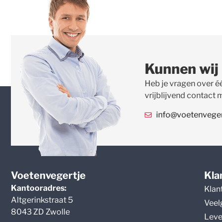
Kunnen wij
Heb je vragen over é
vrijblijvend contact 
info@voetenvegert
Voetenvegertje
Kla
Kantooradres:
Klan
Altgerinkstraat 5
Veel
8043 ZD Zwolle
Leve