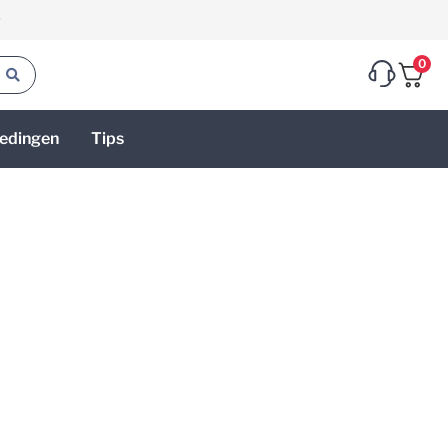
g
0
edingen
Tips