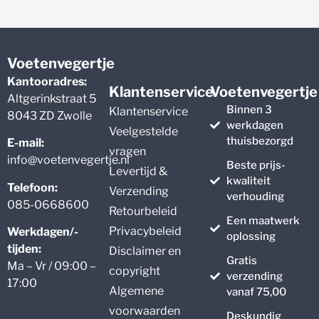
Voetenvegertje
Kantooradres:
Klantenservice
Voetenvegertje
Altgerinkstraat 5
Binnen 3
Klantenservice
8043 ZD Zwolle
werkdagen
Veelgestelde
thuisbezorgd
E-mail:
vragen
info@voetenvegertje.nl
Beste prijs-
Levertijd &
kwaliteit
Telefoon:
Verzending
verhouding
085-0668600
Retourbeleid
Een maatwerk
Privacybeleid
Werkdagen/-
oplossing
tijden:
Disclaimer en
Gratis
Ma – Vr / 09:00 –
copyright
verzending
17:00
Algemene
vanaf 75,00
voorwaarden
Deskundig