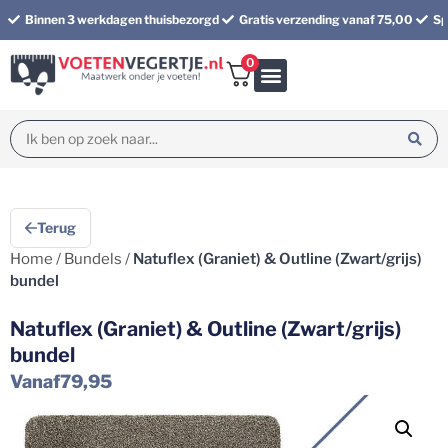
Binnen 3 werkdagen thuisbezorgd
Gratis verzending vanaf 75,00
Sp
0
Bundel korting
Terug
Home
/
Bundels
/
Natuflex (Graniet) & Outline (Zwart/grijs)
bundel
Natuflex (Graniet) & Outline (Zwart/grijs)
bundel
Vanaf
79,95