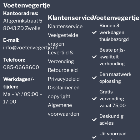
Voetenvegertje
Kantooradres:
Klantenservice
Voetenvegertje
Altgerinkstraat 5
Binnen 3
Klantenservice
8043 ZD Zwolle
werkdagen
Veelgestelde
thuisbezorgd
E-mail:
vragen
info@voetenvegertje.nl
Beste prijs-
Levertijd &
kwaliteit
Telefoon:
Verzending
verhouding
085-0668600
Retourbeleid
Een maatwerk
Privacybeleid
Werkdagen/-
oplossing
tijden:
Disclaimer en
Gratis
Ma – Vr / 09:00 –
copyright
verzending
17:00
Algemene
vanaf 75,00
voorwaarden
Deskundig
advies
Uit voorraad