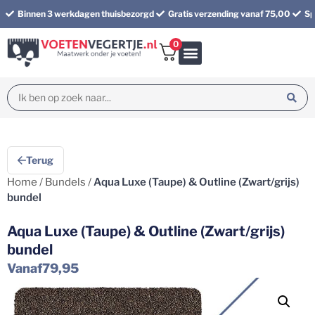
Binnen 3 werkdagen thuisbezorgd
Gratis verzending vanaf 75,00
Sp
0
Bundel korting
Terug
Home
/
Bundels
/
Aqua Luxe (Taupe) & Outline (Zwart/grijs)
bundel
Aqua Luxe (Taupe) & Outline (Zwart/grijs)
bundel
Vanaf
79,95