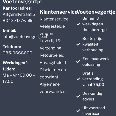
Voetenvegertje
Kantooradres:
Klantenservice
Voetenvegertje
Altgerinkstraat 5
Binnen 3
Klantenservice
8043 ZD Zwolle
werkdagen
Veelgestelde
thuisbezorgd
E-mail:
vragen
info@voetenvegertje.nl
Beste prijs-
Levertijd &
kwaliteit
Telefoon:
Verzending
verhouding
085-0668600
Retourbeleid
Een maatwerk
Privacybeleid
Werkdagen/-
oplossing
tijden:
Disclaimer en
Gratis
Ma – Vr / 09:00 –
copyright
verzending
17:00
Algemene
vanaf 75,00
voorwaarden
Deskundig
advies
Uit voorraad
leverbaar