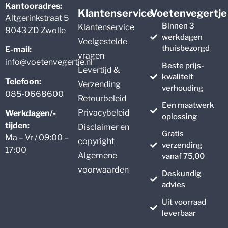
Kantooradres:
Klantenservice
Voetenvegertje
Altgerinkstraat 5
Binnen 3
Klantenservice
8043 ZD Zwolle
werkdagen
Veelgestelde
thuisbezorgd
E-mail:
vragen
info@voetenvegertje.nl
Beste prijs-
Levertijd &
kwaliteit
Telefoon:
Verzending
verhouding
085-0668600
Retourbeleid
Een maatwerk
Privacybeleid
Werkdagen/-
oplossing
tijden:
Disclaimer en
Gratis
Ma – Vr / 09:00 –
copyright
verzending
17:00
Algemene
vanaf 75,00
voorwaarden
Deskundig
advies
Uit voorraad
leverbaar