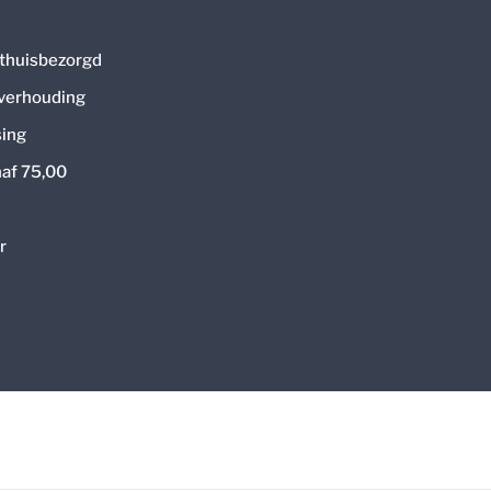
thuisbezorgd
 verhouding
ing
naf 75,00
r