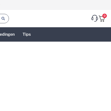
g
0
edingen
Tips