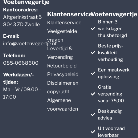
Voetenvegertje
Kantooradres:
Klantenservice
Voetenvegertje
Altgerinkstraat 5
Binnen 3
Klantenservice
8043 ZD Zwolle
werkdagen
Veelgestelde
thuisbezorgd
E-mail:
vragen
info@voetenvegertje.nl
Beste prijs-
Levertijd &
kwaliteit
Telefoon:
Verzending
verhouding
085-0668600
Retourbeleid
Een maatwerk
Privacybeleid
Werkdagen/-
oplossing
tijden:
Disclaimer en
Gratis
Ma – Vr / 09:00 –
copyright
verzending
17:00
Algemene
vanaf 75,00
voorwaarden
Deskundig
advies
Uit voorraad
leverbaar