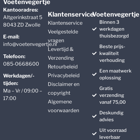
Voetenvegertje
Kantooradres:
Klantenservice
Voetenvegertje
Altgerinkstraat 5
Binnen 3
Klantenservice
8043 ZD Zwolle
werkdagen
Veelgestelde
thuisbezorgd
E-mail:
vragen
info@voetenvegertje.nl
Beste prijs-
Levertijd &
kwaliteit
Telefoon:
Verzending
verhouding
085-0668600
Retourbeleid
Een maatwerk
Privacybeleid
Werkdagen/-
oplossing
tijden:
Disclaimer en
Gratis
Ma – Vr / 09:00 –
copyright
verzending
17:00
Algemene
vanaf 75,00
voorwaarden
Deskundig
advies
Uit voorraad
leverbaar