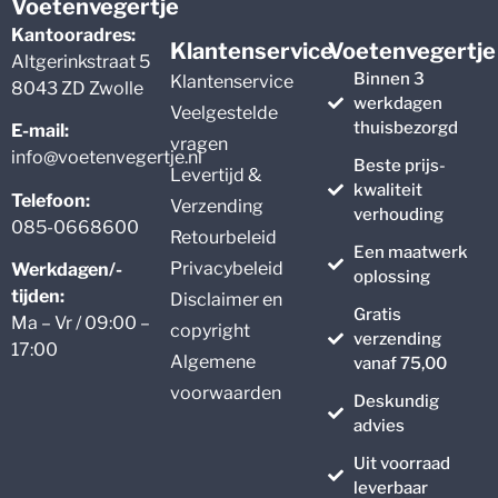
Voetenvegertje
Kantooradres:
Klantenservice
Voetenvegertje
Altgerinkstraat 5
Binnen 3
Klantenservice
8043 ZD Zwolle
werkdagen
Veelgestelde
thuisbezorgd
E-mail:
vragen
info@voetenvegertje.nl
Beste prijs-
Levertijd &
kwaliteit
Telefoon:
Verzending
verhouding
085-0668600
Retourbeleid
Een maatwerk
Privacybeleid
Werkdagen/-
oplossing
tijden:
Disclaimer en
Gratis
Ma – Vr / 09:00 –
copyright
verzending
17:00
Algemene
vanaf 75,00
voorwaarden
Deskundig
advies
Uit voorraad
leverbaar