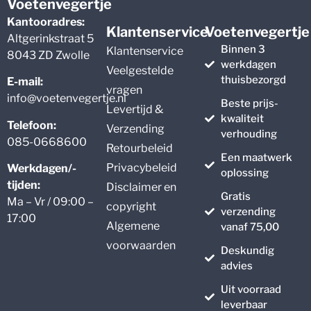
Voetenvegertje
Kantooradres:
Klantenservice
Voetenvegertje
Altgerinkstraat 5
Binnen 3
Klantenservice
8043 ZD Zwolle
werkdagen
Veelgestelde
thuisbezorgd
E-mail:
vragen
info@voetenvegertje.nl
Beste prijs-
Levertijd &
kwaliteit
Telefoon:
Verzending
verhouding
085-0668600
Retourbeleid
Een maatwerk
Privacybeleid
Werkdagen/-
oplossing
tijden:
Disclaimer en
Gratis
Ma – Vr / 09:00 –
copyright
verzending
17:00
Algemene
vanaf 75,00
voorwaarden
Deskundig
advies
Uit voorraad
leverbaar