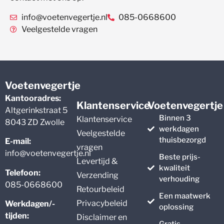
info@voetenvegertje.nl
085-0668600
Veelgestelde vragen
Voetenvegertje
Kantooradres:
Klantenservice
Voetenvegertje
Altgerinkstraat 5
Binnen 3
Klantenservice
8043 ZD Zwolle
werkdagen
Veelgestelde
thuisbezorgd
E-mail:
vragen
info@voetenvegertje.nl
Beste prijs-
Levertijd &
kwaliteit
Telefoon:
Verzending
verhouding
085-0668600
Retourbeleid
Een maatwerk
Privacybeleid
Werkdagen/-
oplossing
tijden:
Disclaimer en
Gratis