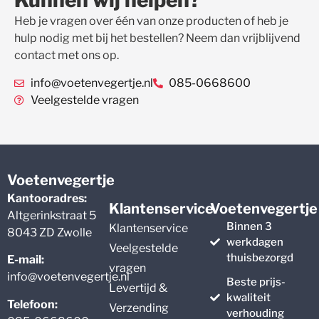
Kunnen wij helpen?
Heb je vragen over één van onze producten of heb je
hulp nodig met bij het bestellen? Neem dan vrijblijvend
contact met ons op.
info@voetenvegertje.nl
085-0668600
Veelgestelde vragen
Voetenvegertje
Kantooradres:
Klantenservice
Voetenvegertje
Altgerinkstraat 5
Binnen 3
Klantenservice
8043 ZD Zwolle
werkdagen
Veelgestelde
thuisbezorgd
E-mail:
vragen
info@voetenvegertje.nl
Beste prijs-
Levertijd &
kwaliteit
Telefoon:
Verzending
verhouding