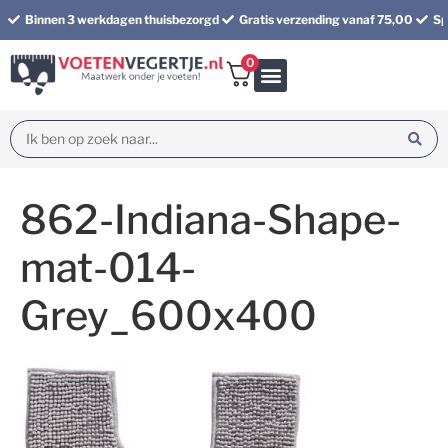
Binnen 3 werkdagen thuisbezorgd
Gratis verzending vanaf 75,00
Sp
0
Bundel korting
862-Indiana-Shape-
mat-014-
Grey_600x400