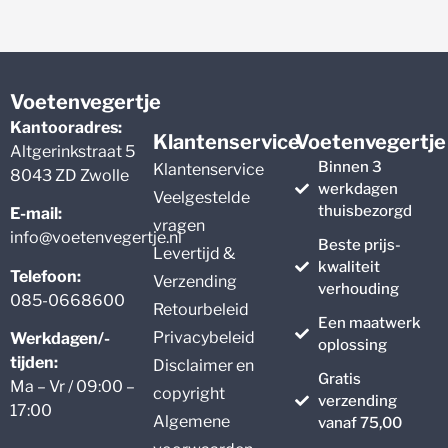
Voetenvegertje
Kantooradres:
Klantenservice
Voetenvegertje
Altgerinkstraat 5
Binnen 3
Klantenservice
8043 ZD Zwolle
werkdagen
Veelgestelde
thuisbezorgd
E-mail:
vragen
info@voetenvegertje.nl
Beste prijs-
Levertijd &
kwaliteit
Telefoon:
Verzending
verhouding
085-0668600
Retourbeleid
Een maatwerk
Privacybeleid
Werkdagen/-
oplossing
tijden:
Disclaimer en
Gratis
Ma – Vr / 09:00 –
copyright
verzending
17:00
Algemene
vanaf 75,00