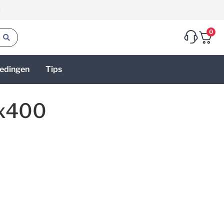
g
0
edingen
Tips
0x400