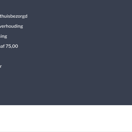
thuisbezorgd
 verhouding
ing
naf 75,00
r