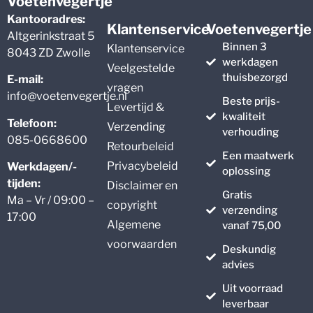
Voetenvegertje
Kantooradres:
Klantenservice
Voetenvegertje
Altgerinkstraat 5
Binnen 3
Klantenservice
8043 ZD Zwolle
werkdagen
Veelgestelde
thuisbezorgd
E-mail:
vragen
info@voetenvegertje.nl
Beste prijs-
Levertijd &
kwaliteit
Telefoon:
Verzending
verhouding
085-0668600
Retourbeleid
Een maatwerk
Privacybeleid
Werkdagen/-
oplossing
tijden:
Disclaimer en
Gratis
Ma – Vr / 09:00 –
copyright
verzending
17:00
Algemene
vanaf 75,00
voorwaarden
Deskundig
advies
Uit voorraad
leverbaar