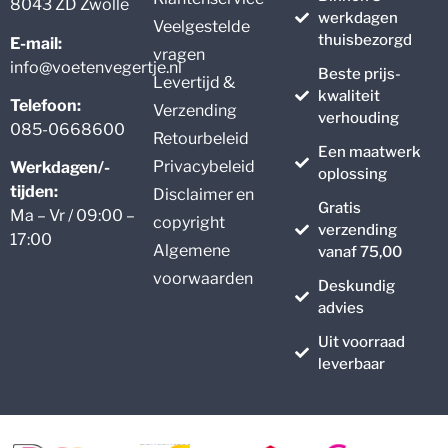
8043 ZD Zwolle
werkdagen
Veelgestelde
thuisbezorgd
E-mail:
vragen
info@voetenvegertje.nl
Beste prijs-
Levertijd &
kwaliteit
Telefoon:
Verzending
verhouding
085-0668600
Retourbeleid
Een maatwerk
Privacybeleid
Werkdagen/-
oplossing
tijden:
Disclaimer en
Gratis
Ma – Vr / 09:00 –
copyright
verzending
17:00
Algemene
vanaf 75,00
voorwaarden
Deskundig
advies
Uit voorraad
leverbaar