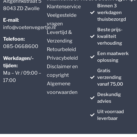
Altgerinkstraat 5
Binnen 3
Klantenservice
8043 ZD Zwolle
werkdagen
Veelgestelde
thuisbezorgd
E-mail:
vragen
info@voetenvegertje.nl
Beste prijs-
Levertijd &
kwaliteit
Telefoon:
Verzending
verhouding
085-0668600
Retourbeleid
Een maatwerk
Privacybeleid
Werkdagen/-
oplossing
tijden:
Disclaimer en
Gratis
Ma – Vr / 09:00 –
copyright
verzending
17:00
Algemene
vanaf 75,00
voorwaarden
Deskundig
advies
Uit voorraad
leverbaar