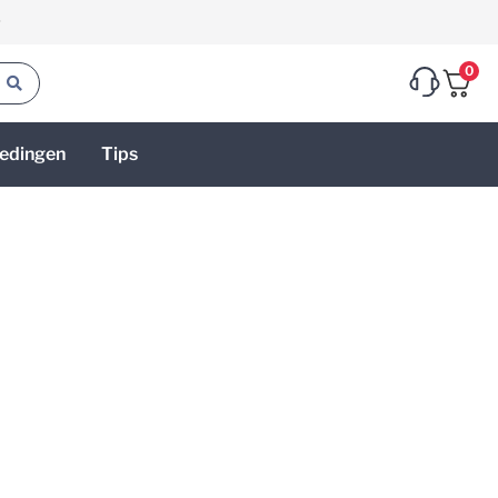
g
0
edingen
Tips