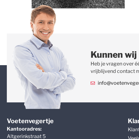
Kunnen wij
Heb je vragen over é
vrijblijvend contact 
info@voetenvegert
Voetenvegertje
Kla
Kantooradres:
Klan
Altgerinkstraat 5
Veel