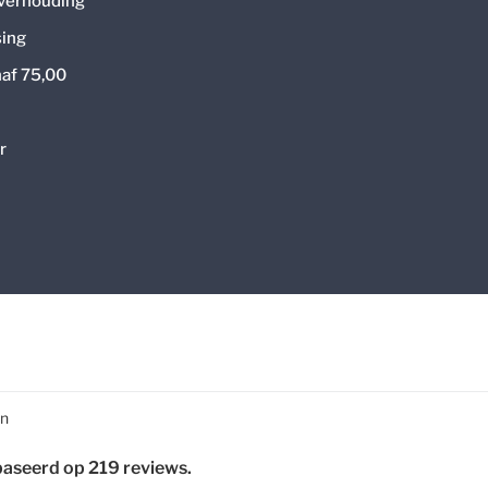
 verhouding
ing
naf 75,00
r
en
baseerd op 219 reviews.