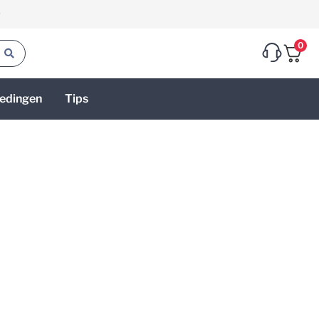
g
0
edingen
Tips