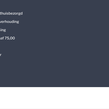
thuisbezorgd
 verhouding
ing
naf 75,00
r