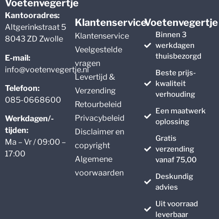
Voetenvegertje
Kantooradres:
Klantenservice
Voetenvegertje
Altgerinkstraat 5
Binnen 3
Klantenservice
8043 ZD Zwolle
werkdagen
Veelgestelde
thuisbezorgd
E-mail:
vragen
info@voetenvegertje.nl
Beste prijs-
Levertijd &
kwaliteit
Telefoon:
Verzending
verhouding
085-0668600
Retourbeleid
Een maatwerk
Privacybeleid
Werkdagen/-
oplossing
tijden:
Disclaimer en
Gratis
Ma – Vr / 09:00 –
copyright
verzending
17:00
Algemene
vanaf 75,00
voorwaarden
Deskundig
advies
Uit voorraad
leverbaar