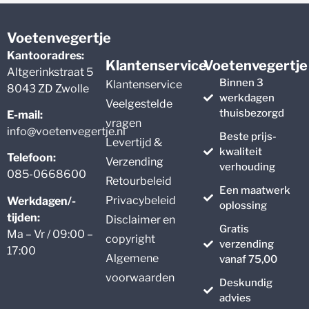
Voetenvegertje
Kantooradres:
Klantenservice
Voetenvegertje
Altgerinkstraat 5
Binnen 3
Klantenservice
8043 ZD Zwolle
werkdagen
Veelgestelde
thuisbezorgd
E-mail:
vragen
info@voetenvegertje.nl
Beste prijs-
Levertijd &
kwaliteit
Telefoon:
Verzending
verhouding
085-0668600
Retourbeleid
Een maatwerk
Privacybeleid
Werkdagen/-
oplossing
tijden:
Disclaimer en
Gratis
Ma – Vr / 09:00 –
copyright
verzending
17:00
Algemene
vanaf 75,00
voorwaarden
Deskundig
advies