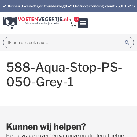
Binnen 3 werkdagen thuisbezorgd
Gratis verzending vanaf 75,00
Sp
0
Bundel korting
588-Aqua-Stop-PS-
050-Grey-1
Kunnen wij helpen?
Heb je vragen over één van onze producten of heb je