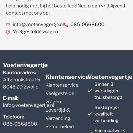
hulp nodig met bij het bestellen? Neem dan vrijblijvend
contact met ons op.
info@voetenvegertje.nl
085-0668600
Veelgestelde vragen
Voetenvegertje
Kantooradres:
Klantenservice
Voetenvegertje
Altgerinkstraat 5
Binnen 3
Klantenservice
8043 ZD Zwolle
werkdagen
Veelgestelde
thuisbezorgd
E-mail:
vragen
info@voetenvegertje.nl
Beste prijs-
Levertijd &
kwaliteit
Telefoon:
Verzending
verhouding
085-0668600
Retourbeleid
Een maatwerk