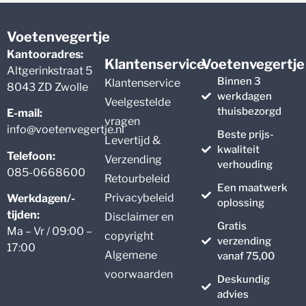
Voetenvegertje
Kantooradres:
Klantenservice
Voetenvegertje
Altgerinkstraat 5
Binnen 3
Klantenservice
8043 ZD Zwolle
werkdagen
Veelgestelde
thuisbezorgd
E-mail:
vragen
info@voetenvegertje.nl
Beste prijs-
Levertijd &
kwaliteit
Telefoon:
Verzending
verhouding
085-0668600
Retourbeleid
Een maatwerk
Privacybeleid
Werkdagen/-
oplossing
tijden:
Disclaimer en
Gratis
Ma – Vr / 09:00 –
copyright
verzending
17:00
Algemene
vanaf 75,00
voorwaarden
Deskundig
advies