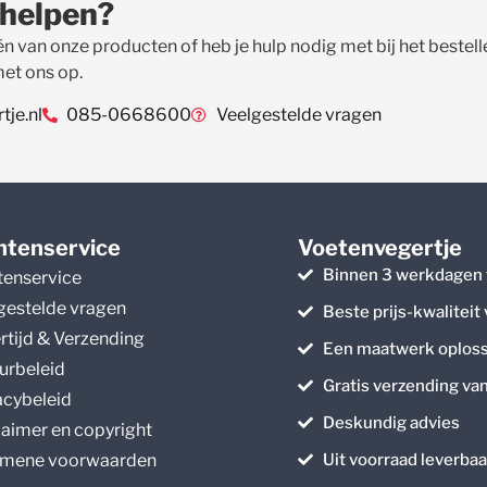
 helpen?
én van onze producten of heb je hulp nodig met bij het beste
met ons op.
je.nl
085-0668600
Veelgestelde vragen
ntenservice
Voetenvegertje
Binnen 3 werkdagen 
tenservice
gestelde vragen
Beste prijs-kwaliteit
rtijd & Verzending
Een maatwerk oploss
urbeleid
Gratis verzending va
acybeleid
Deskundig advies
laimer en copyright
mene voorwaarden
Uit voorraad leverbaa