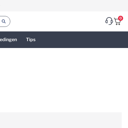
g
0
edingen
Tips