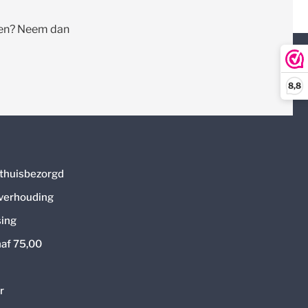
llen? Neem dan
8,8
thuisbezorgd
 verhouding
ing
naf 75,00
r