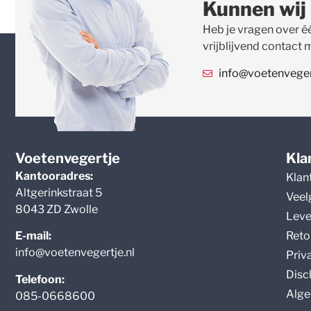
Kunnen wij
Heb je vragen over é
vrijblijvend contact 
info@voetenvegert
Voetenvegertje
Kla
Kantooradres:
Klan
Altgerinkstraat 5
Veel
8043 ZD Zwolle
Leve
Reto
E-mail:
info@voetenvegertje.nl
Priv
Disc
Telefoon:
Alge
085-0668600