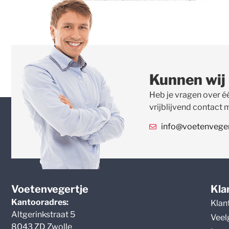
Kunnen wij
Heb je vragen over é
vrijblijvend contact 
info@voetenvegert
Voetenvegertje
Kla
Kantooradres:
Klan
Altgerinkstraat 5
Veel
8043 ZD Zwolle