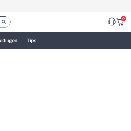
g
0
edingen
Tips