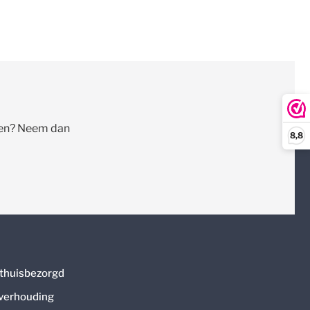
llen? Neem dan
8,8
thuisbezorgd
 verhouding