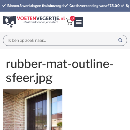
Binnen 3 werkdagen thuisbezorgd
Gratis verzending vanaf 75,00
Sp
0
Bundel korting
rubber-mat-outline-
sfeer.jpg