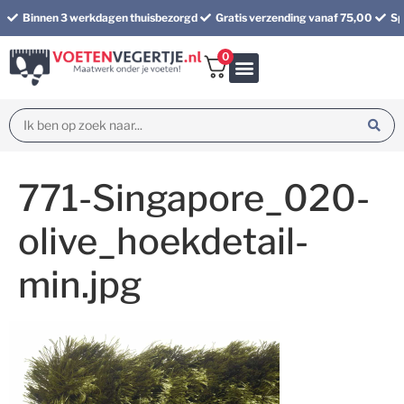
Binnen 3 werkdagen thuisbezorgd
Gratis verzending vanaf 75,00
Sp
0
Bundel korting
771-Singapore_020-
olive_hoekdetail-
min.jpg