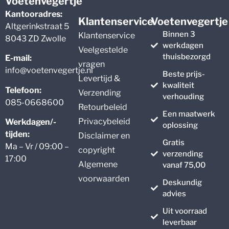
Voetenvegertje
Kantooradres:
Klantenservice
Voetenvegertje
Altgerinkstraat 5
Binnen 3
Klantenservice
8043 ZD Zwolle
werkdagen
Veelgestelde
thuisbezorgd
E-mail:
vragen
info@voetenvegertje.nl
Beste prijs-
Levertijd &
kwaliteit
Telefoon:
Verzending
verhouding
085-0668600
Retourbeleid
Een maatwerk
Privacybeleid
Werkdagen/-
oplossing
tijden:
Disclaimer en
Gratis
Ma – Vr / 09:00 –
copyright
verzending
17:00
Algemene
vanaf 75,00
voorwaarden
Deskundig
advies
Uit voorraad
leverbaar