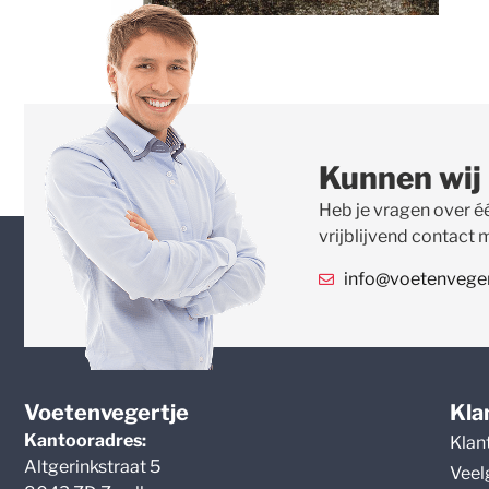
Kunnen wij
Heb je vragen over é
vrijblijvend contact 
info@voetenvegert
Voetenvegertje
Kla
Kantooradres:
Klan
Altgerinkstraat 5
Veel