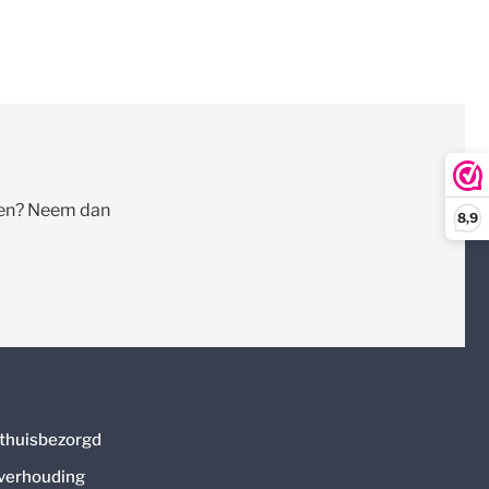
llen? Neem dan
8,9
thuisbezorgd
 verhouding