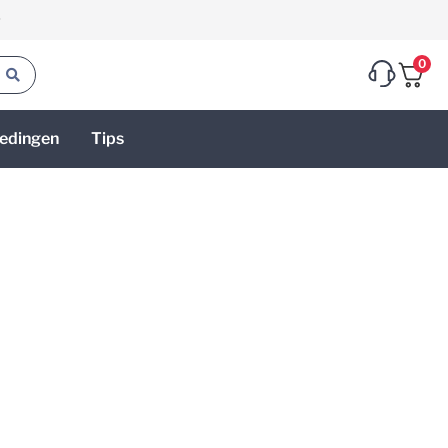
g
0
edingen
Tips