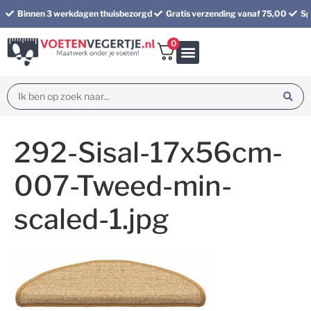
Binnen 3 werkdagen thuisbezorgd
Gratis verzending vanaf 75,00
Sp
0
Bundel korting
292-Sisal-17x56cm-
007-Tweed-min-
scaled-1.jpg