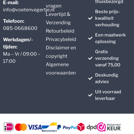
thuisbezorgd
E-mail:
vragen
info@voetenvegertje.nl
Beste prijs-
Levertijd &
kwaliteit
Telefoon:
Verzending
verhouding
085-0668600
Retourbeleid
Een maatwerk
Privacybeleid
Werkdagen/-
oplossing
tijden:
Disclaimer en
Gratis
Ma – Vr / 09:00 –
copyright
verzending
17:00
Algemene
vanaf 75,00
voorwaarden
Deskundig
advies
Uit voorraad
leverbaar